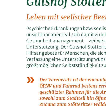
Gutshof Stötter
Leben mit seelischer Be
Psychische Erkrankungen bzw. seeli
unsichtbar aber real. Um damit zu leb
Gesundheitsmanagement – zeitweise
Unterstützung. Der Gutshof Stötterit
Hilfsangebote für Menschen, die sic
Verfassung eine Unterstützung wüns
größtmöglichen Selbstständigkeit zu
Der Vereinssitz ist der ehemali
ÖPNV und Fahrrad bestens erre
geschützter Rahmen für die Arb
sowohl zum Stadtteil hin öffne
Zugang zum Stötteritzer Wäldch