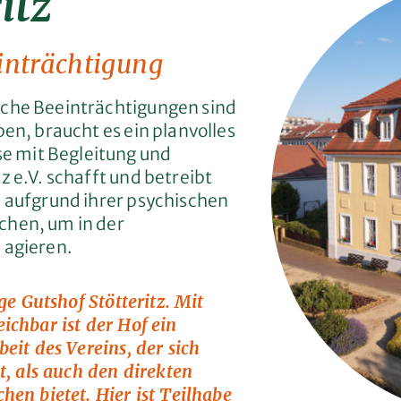
itz
einträchtigung
sche Beeinträchtigungen sind
en, braucht es ein planvolles
 mit Begleitung und
z e.V. schafft und betreibt
h aufgrund ihrer psychischen
chen, um in der
 agieren.
ge Gutshof Stötteritz. Mit
ichbar ist der Hof ein
eit des Vereins, der sich
t, als auch den direkten
en bietet. Hier ist Teilhabe