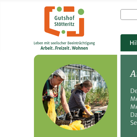
Hi
A
De
Me
Me
Da
Se